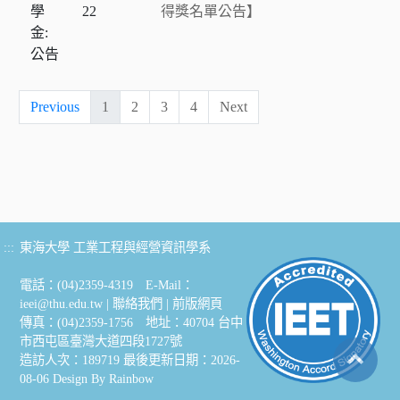
學
22
得獎名單公告】
金:
公告
Previous
1
2
3
4
Next
:::
東海大學 工業工程與經營資訊學系
電話：(04)2359-4319 E-Mail：
ieei@thu.edu.tw
|
聯絡我們
|
前版網頁
傳真：(04)2359-1756 地址：40704 台中
市西屯區臺灣大道四段1727號
造訪人次：189719
最後更新日期：2026-
08-06
Design By
Rainbow