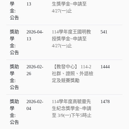
學
13
生獎學金~申請至
金:
4/27(一)止
公告
獎助
2026-04-
114學年度王國明教
541
學
13
授獎學金~申請至
金:
4/27(一)止
公告
獎助
2026-02-
【教發中心】 114-2
1444
學
26
社群、證照、外語檢
金:
定及競賽獎勵
公告
獎助
2026-02-
114學年度高毓靈先
1478
學
04
生紀念獎學金~申請
金:
至 3/9(一)下午5時止
公告