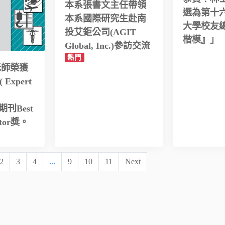
本系張書文主任帶領
選為第十
本系國際研究生赴南
大學校友
投艾鉅公司(AGIT
楷模』」
Global, Inc.)參訪交流
熱門
老師榮獲
 Expert
s)期刊Best
ditor獎。
2
3
4
...
9
10
11
Next