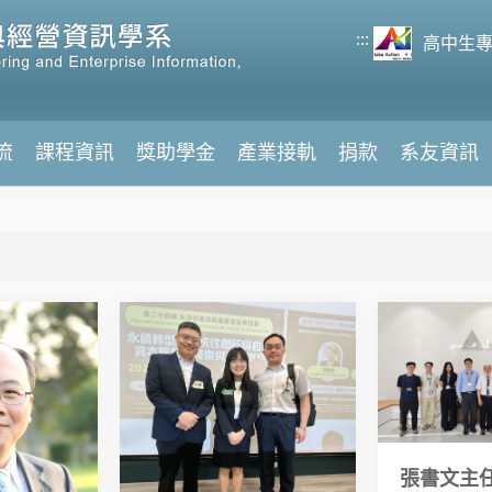
:::
高中生
流
課程資訊
獎助學金
產業接軌
捐款
系友資訊
張書文主