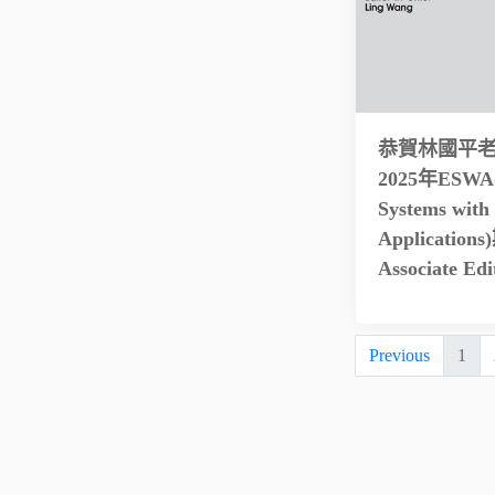
恭賀林國平
2025年ESWA(
Systems with
Application
Associate E
Previous
1