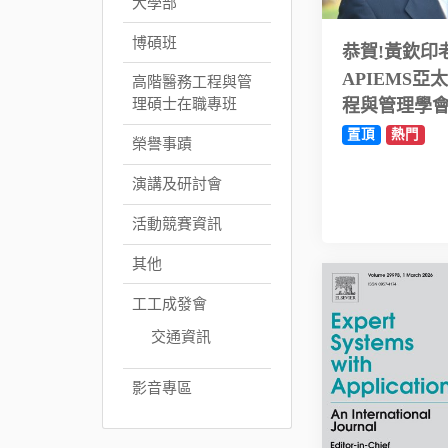
大學部
博碩班
恭賀!黃欽印
APIEMS亞
高階醫務工程與管
程與管理學
理碩士在職專班
置頂
熱門
榮譽事蹟
演講及研討會
活動競賽資訊
其他
工工成發會
交通資訊
影音專區