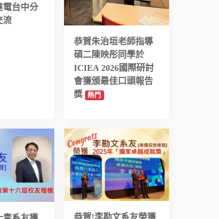
達電台中分
交流
恭賀朱治垣老師指導
碩二陳映彤同學於
ICIEA 2026國際研討
會獲頒最佳口頭報告
獎
熱門
恭賀!李勘文系友榮獲
士青系友獲