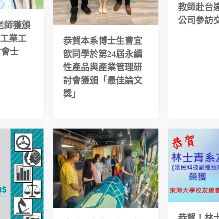
教師赴台
公司參訪
老師獲頒
太工業工
恭賀本系博士生曹宜
會會士
歆同學於第24屆永續
性產品與產業管理研
討會獲頒「最佳論文
獎」
恭賀！林