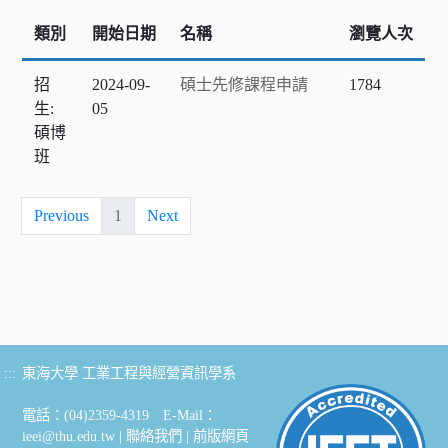
類別
開始日期
名稱
瀏覽人次
招
2024-09-
碩士先修課程申請
1784
生:
05
碩博
班
Previous
1
Next
:::
東海大學 工業工程與經營資訊學系
電話：(04)2359-4319 E-Mail：
ieei@thu.edu.tw
|
聯絡我們
|
前版網頁