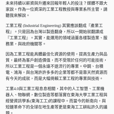
未來持續以薪資與升遷來回報年輕人的投注？媒體不跟大
家說。作為一位資深的工業工程教授與專業系所主管，請
聽我來解說。
工業工程 (Industrial Engineering) 其實應該翻成『產業工
程』。只是因為台灣以製造翻身，所以一開始就翻譯成
『工業工程』。其實，能運用的領域涵蓋各樣製造業、服
務業，與政府機關等。
因為工業工程能具體最佳化資源的使用，提高生產力與品
質，最終為客戶創造價值，而不受限於任何的可能技術，
所以工業工程是一個永遠不退流行的專業。中鋼、台積
電、鴻海，與台灣許許多多的企業等都不是靠天然資源而
有今天的成就，而是大幅倚賴工業工程的專業與技術。
工業4.0與工業工程息息相關，其中的人工智慧、工業機
器人、物聯網，數位製造等都落實在東海大學工業工程與
經營資訊學系(東海工工)的課程中。而當今的新南向，與
短鏈革命下的全球在地生產等更是東海工工耕耘許久的議
題。