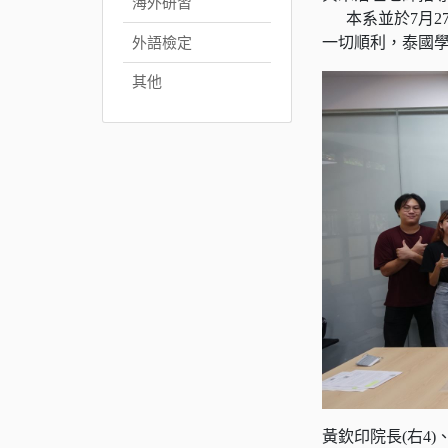
海外研習
本系並於7月2
一切順利，泰國學生
外語檢定
其他
黃欽印院長(右4)