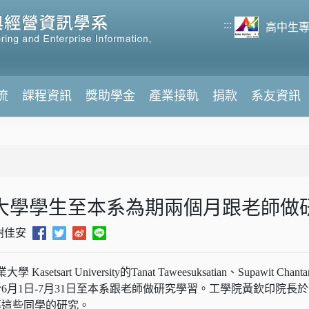
:::
高中生
流
課程資訊
獎助學金
產業接軌
捐款
系友資訊
大學學生至本系為期兩個月跟老師做
謝佳安
tsart University的Tanat Taweesuksatian、Supawit Chantanale
6月1日-7月31日至本系跟老師做研究學習。工學院黃欽印院長
導這些同學的研究。