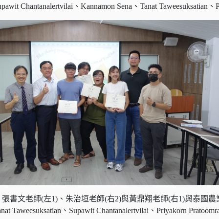
Chantanalertvilai、Kannamon Sena、Tanat Taweesuksatian、Pri
、張書文老師(左1)、朱治垣老師(右2)與黃鼎翔老師(右1)與泰國
weesuksatian、Supawit Chantanalertvilai、Priyakorn Pratoom