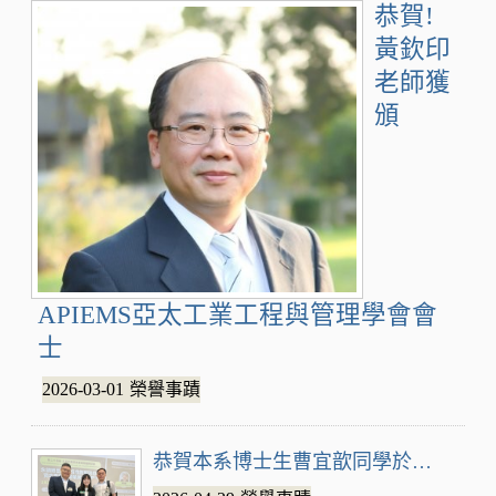
恭賀!
黃欽印
老師獲
頒
APIEMS亞太工業工程與管理學會會
士
2026-03-01
榮譽事蹟
恭賀本系博士生曹宜歆同學於第24屆