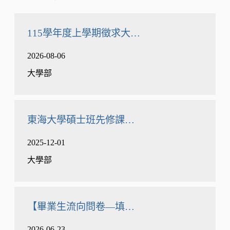
115學年度上學期徵求大學部【進階微積分、
2026-08-06
大學部
東海大學碩士班先修課程(原五年一貫)開放申請日期開跑
2025-12-01
大學部
【畢業生流向問卷—填問卷抽好禮．iPad送給你！
2026-06-23