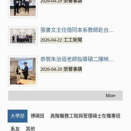
2026-04-29
榮譽事蹟
張書文主任偕同本系教師赴台達電台中
2026-04-22
工工新聞
恭賀朱治垣老師指導碩二陳映彤同學於IC
2026-04-20
榮譽事蹟
More
大學部
博碩班
高階醫務工程與管理碩士在職專班
系友
其他