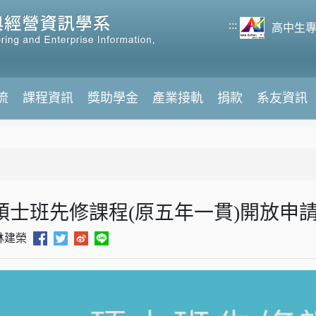
:::
高中生
流
課程資訊
獎助學金
產業接軌
捐款
系友資訊
士班先修課程(原五年一貫)開放申請日期開跑
林建榮